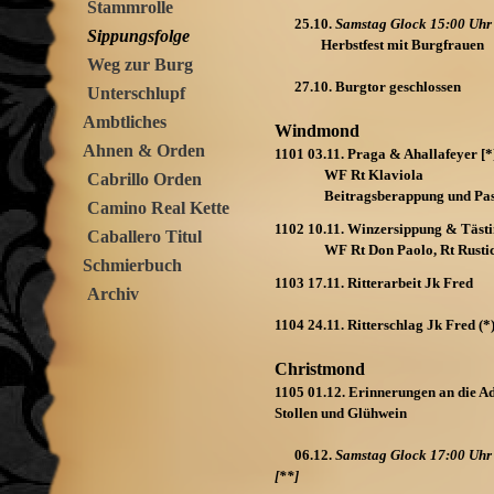
Stammrolle
25.10.
Samstag Glock 15:00 Uhr
Sippungsfolge
Herbstfest mit Burgfrauen
Weg zur Burg
27.10. Burgtor geschlossen
Unterschlupf
Ambtliches
Windmond
Ahnen & Orden
1101 03.11. Praga & Ahallafeyer [*
WF Rt Klaviola
Cabrillo Orden
Beitragsberappung und Pass
Camino Real Kette
1102 10.11. Winzersippung & Täst
Caballero Titul
WF Rt Don Paolo, Rt Rustic
Schmierbuch
1103 17.11. Ritterarbeit Jk Fred
Archiv
1104 24.11. Ritterschlag Jk Fred (*
Christmond
1105 01.12. Erinnerungen an di
Stollen und Glühwein
06.12.
Samstag Glock 17:00 
[**]