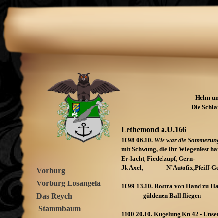
Helm un
Die Schla
Lethemond a.U.166
1098 06.10.
Wie war die Sommerun
mit Schwung, die ihr Wiegenfe
Er-
lacht, Fiedelzupf, Gern-
dan
Jk Axel, N’Autofix,Pfeiff-
Ge
Vorburg
Vorburg Losangela
1099 13.10. Rostra von Hand zu Ha
Das Reych
güldenen Ball fliegen
Stammbaum
1100 20.10. Kugelung Kn 42 -
Unser