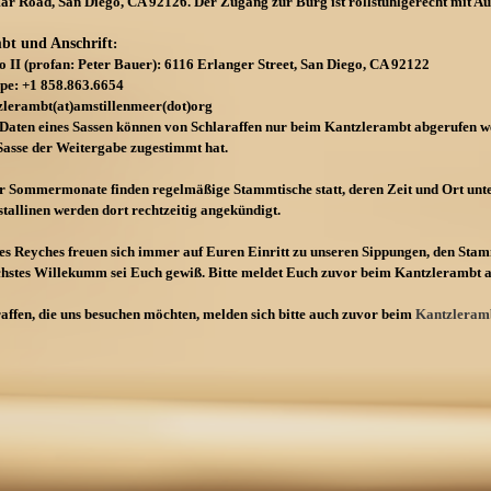
r Road, San Diego, CA 92126. Der Zugang zur Burg ist rollstuhlgerecht mit Auf
bt und Anschrift
:
o II (profan: Peter Bauer): 6116 Erlanger Street, San Diego, CA 92122
ppe: +1 858.863.6654
zlerambt(at)amstillenmeer(dot)org
 Daten eines Sassen können von Schlaraffen nur beim Kantzlerambt abgerufen we
Sasse der Weitergabe zugestimmt hat.
 Sommermonate finden regelmäßige Stammtische statt, deren Zeit und Ort unt
allinen werden dort rechtzeitig angekündigt.
des Reyches freuen sich immer auf Euren Einritt zu unseren Sippungen, den St
hstes Willekumm sei Euch gewiß. Bitte meldet Euch zuvor beim Kantzlerambt a
affen, die uns besuchen möchten, melden sich bitte auch zuvor beim
Kantzleram