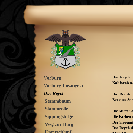
Das Reych S
Vorburg
Kalifornien
Vorburg Losangela
Das Reych
Die Rechtsf
Revenue Ser
Stammbaum
Stammrolle
Die Mutter d
Sippungsfolge
Die Farben d
Der Sippung
Weg zur Burg
Das Reych s
Unterschlupf