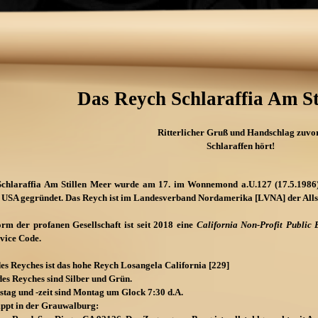
Das Reych Schlaraffia Am St
Ritterlicher Gruß und Handschlag zuvo
Schlaraffen hört!
chlaraffia Am Stillen Meer wurde am 17. im Wonnemond a.U.127 (17.5.1986)
, USA gegründet. Das Reych ist im Landesverband Nordamerika [LVNA] der Allsc
orm der profanen Gesellschaft ist seit 2018 eine
California Non-
Profit Public 
vice Code.
es Reyches ist das hohe Reych Losangela California [229]
es Reyches sind Silber und Grün.
stag und -
zeit sind Montag um Glock 7:30 d.A.
ippt in der Grauwalburg: