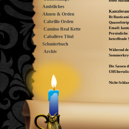
8400 Mirama
Ambtliches
Kantzleram
Ahnen & Orden
Rt Rusticani
Cabrillo Orden
Quasselstri
Email: kant
Camino Real Kette
Persönliche
Caballero Titul
betreffende 
Schmierbuch
Während der
Archiv
Sommerkryst
Die Sassen 
UHUhertzlic
Nicht-
Schlar